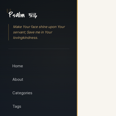
Psalm 31:16
Make Your face shine upon Your
servant; Save me in Your
lovingkindness.
Home
About
Categories
Tags