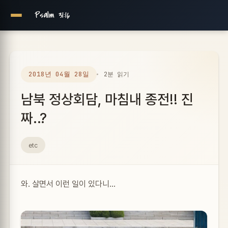
Psalm 31:16
2018년 04월 28일
2분 읽기
남북 정상회담, 마침내 종전!! 진
짜..?
etc
와. 살면서 이런 일이 있다니…