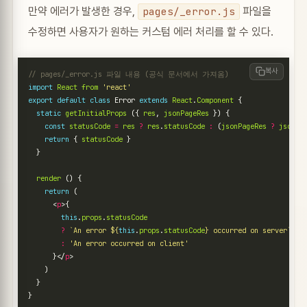
만약 에러가 발생한 경우,
파일을
pages/_error.js
수정하면 사용자가 원하는 커스텀 에러 처리를 할 수 있다.
복사
import
React
from
'react'
export
default
class
Error
extends
React
.
Component
{
static
getInitialProps
({
res
,
jsonPageRes
})
{
const
statusCode
=
res
?
res
.
statusCode
:
(
jsonPageRes
?
jsonPa
return
{
statusCode
}
}
render
()
{
return
(
<
p
>{
this
.
props
.
statusCode
?
`An error 
${
this
.
props
.
statusCode
}
 occurred on server`
:
'An error occurred on client'
}</
p
>
)
}
}