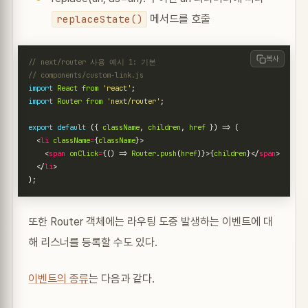
메서드를 호출
replaceState()
복사
import
React
from
'react'
;
import
Router
from
'next/router'
;
export
default
({
className
,
children
,
href
})
=>
(
<
li
className
=
{
className
}>
<
span
onClick
=
{()
=>
Router
.
push
(
href
)}>{
children
}</
span
>
</
li
>
);
또한 Router 객체에는 라우팅 도중 발생하는 이벤트에 대
해 리스너를 등록할 수도 있다.
이벤트의 종류
는 다음과 같다.