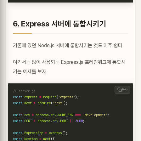
6. Express 서버에 통합시키기
기존에 있던 Node.js 서버에 통합시키는 것도 아주 쉽다.
여기서는 많이 사용되는 Express.js 프레임워크에 통합시
키는 예제를 보자.
복사
const
express
=
require
(
'express'
);
const
next
=
require
(
'next'
);
const
dev
=
process
.
env
.
NODE_ENV
===
'development'
;
const
PORT
=
process
.
env
.
PORT
||
3000
;
const
ExpressApp
=
express
();
const
NextApp
=
next
({