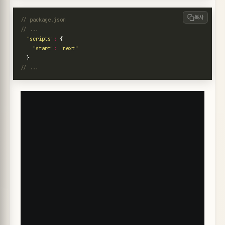
복사
"scripts"
:
{
"start"
:
"next"
}