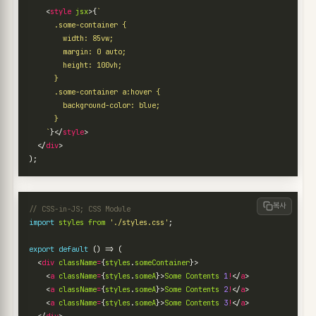
<
style
jsx
>{
    `
}</
style
>
</
div
>
);
복사
import
styles
from
'./styles.css'
;
export
default
()
=>
(
<
div
className
=
{
styles
.
someContainer
}>
<
a
className
=
{
styles
.
someA
}>
Some
Contents
1
!
</
a
>
<
a
className
=
{
styles
.
someA
}>
Some
Contents
2
!
</
a
>
<
a
className
=
{
styles
.
someA
}>
Some
Contents
3
!
</
a
>