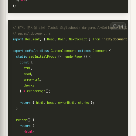
</
div
>
);
복사
import
Document
,
{
Head
,
Main
,
NextScript
}
from
'next/document'
;
export
default
class
CustomDocument
extends
Document
{
static
getInitialProps
({
renderPage
})
{
const
{
html
,
head
,
errorHtml
,
chunks
}
=
renderPage
();
return
{
html
,
head
,
errorHtml
,
chunks
};
}
render
()
{
return
(
<
html
>