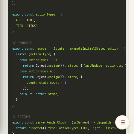
};
export
const
actionTypes
=
{
ADD
:
'ADD'
,
TICK
:
'TICK'
};
export
const
reducer
=
(
state
=
exampleInitialState
,
action
)
=>
{
switch
(
action
.
type
)
{
case
actionTypes
.
TICK
:
return
Object
.
assign
({},
state
,
{
lastUpdate
:
action
.
ts
,
ligh
case
actionTypes
.
ADD
:
return
Object
.
assign
({},
state
,
{
count
:
state
.
count
+
1
});
default
:
return
state
;
}
};
export
const
serverRenderClock
=
(
isServer
)
=>
dispatch
=>
{
return
dispatch
({
type
:
actionTypes
.
TICK
,
light
:
!
isServer
,
ts
:
D
};