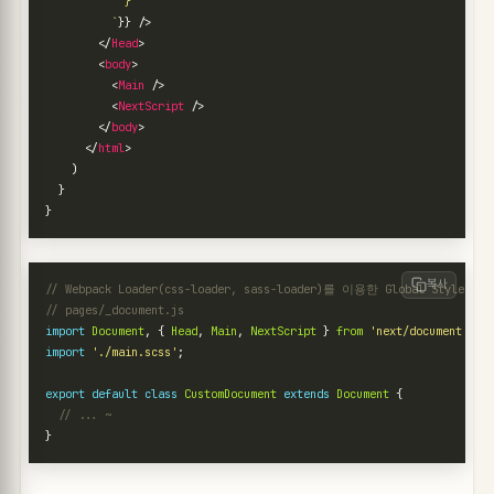
          `
}}
/>
</
Head
>
<
body
>
<
Main
/>
<
NextScript
/>
</
body
>
</
html
>
)
}
}
복사
import
Document
,
{
Head
,
Main
,
NextScript
}
from
'next/document'
;
import
'./main.scss'
;
export
default
class
CustomDocument
extends
Document
{
}