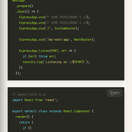
NextApp
.
prepare
()
.
then
(()
=>
{
ExpressApp
.
use
(
/* SOME MIDDLEWARE 1 */
);
ExpressApp
.
use
(
/* SOME MIDDLEWARE 2 */
);
ExpressApp
.
use
(
'/'
,
CustomRouter
);
ExpressApp
.
use
(
'/my-next-app'
,
NextRouter
);
ExpressApp
.
listen
(
PORT
,
err
=>
{
if
(
err
)
throw
err
;
console
.
log
(
`Listening on ::
${
PORT
}
`
);
})
});
복사
import
React
from
'react'
;
export
default
class
extends
React
.
Component
{
render
()
{
return
(
if
()