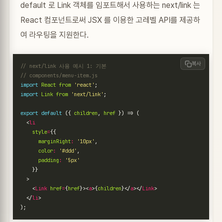
default 로 Link 객체를 임포트해서 사용하는 next/link 는
React 컴포넌트로써 JSX 를 이용한 고레벨 API를 제공하
여 라우팅을 지원한다.
복사
import
React
from
'react'
;
import
Link
from
'next/link'
;
export
default
({
children
,
href
})
=>
(
<
li
style
=
{{
marginRight
:
'10px'
,
color
:
'#ddd'
,
padding
:
'5px'
}}
>
<
Link
href
=
{
href
}><
a
>{
children
}</
a
></
Link
>
</
li
>
);