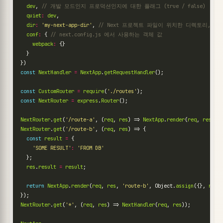
dev
,
quiet
:
dev
,
dir
:
'my-next-app-dir'
,
conf
:
{
webpack
:
{}
}
})
const
NextHandler
=
NextApp
.
getRequestHandler
();
const
CustomRouter
=
require
(
'./routes'
);
const
NextRouter
=
express
.
Router
();
NextRouter
.
get
(
'/route-a'
,
(
req
,
res
)
=>
NextApp
.
render
(
req
,
res
,
'
NextRouter
.
get
(
'/route-b'
,
(
req
,
res
)
=>
{
const
result
=
{
'SOME RESULT'
:
'FROM DB'
};
res
.
result
=
result
;
return
NextApp
.
render
(
req
,
res
,
'route-b'
,
Object
.
assign
({},
req
.
});
NextRouter
.
get
(
'*'
,
(
req
,
res
)
=>
NextHandler
(
req
,
res
));