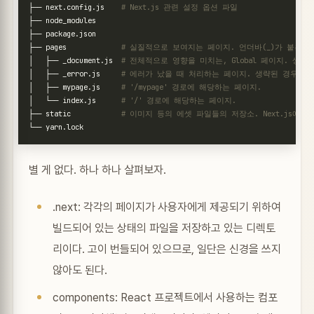
├── next.config.js    
# Next.js 관련 설정 옵션 파일
├── pages             
# 실질적으로 보여지는 페이지. 언더바(_)가 붙은 파
│   ├── _document.js  
# 전체적으로 영향을 미치는, Global 페이지. 생략된
│   ├── _error.js     
# 에러가 났을 때 처리하는 페이지. 생략된 경우 Nex
│   ├── mypage.js     
# '/mypage' 경로에 해당하는 페이지.
│   └── index.js      
# '/' 경로에 해당하는 페이지.
├── static            
# 이미지 등의 에셋 파일들의 저장소. Next.js에 
별 게 없다. 하나 하나 살펴보자.
.next: 각각의 페이지가 사용자에게 제공되기 위하여
빌드되어 있는 상태의 파일을 저장하고 있는 디렉토
리이다. 고이 번들되어 있으므로, 일단은 신경을 쓰지
않아도 된다.
components: React 프로젝트에서 사용하는 컴포