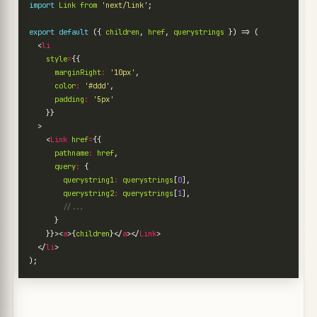
import
Link
from
'next/link'
;
export
default
({
children
,
href
,
querystrings
})
=>
(
<
li
style
=
{{
marginRight
:
'10px'
,
color
:
'#ddd'
,
padding
:
'5px'
}}
>
<
Link
href
=
{{
pathname
:
href
,
query
:
{
querystring1
:
querystrings
[
0
],
querystring2
:
querystrings
[
1
],
}
}}><
a
>{
children
}</
a
></
Link
>
</
li
>
);