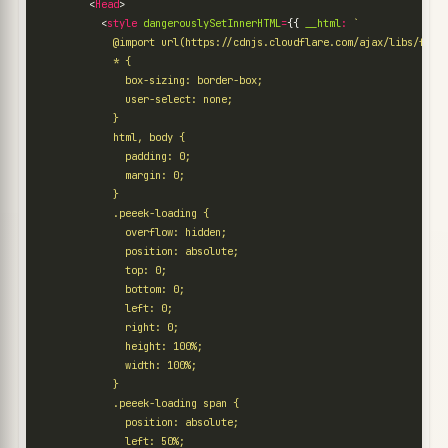
<
Head
>
<
style
dangerouslySetInnerHTML
=
{{
__html
: