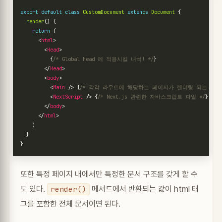
export
default
class
CustomDocument
extends
Document
{
render
()
{
return
(
<
html
>
<
Head
>
{
/* Global Head 에 적용시킬 녀석! */
}
</
Head
>
<
body
>
<
Main
/>
{
/* 각각 라우트에 해당하는 페이지가 렌더링 되는 부분 
<
NextScript
/>
{
/* Next.js 관련한 자바스크립트 파일 */
}
</
body
>
</
html
>
)
}
}
또한 특정 페이지 내에서만 특정한 문서 구조를 갖게 할 수
도 있다.
메서드에서 반환되는 값이 html 태
render()
그를 포함한 전체 문서이면 된다.