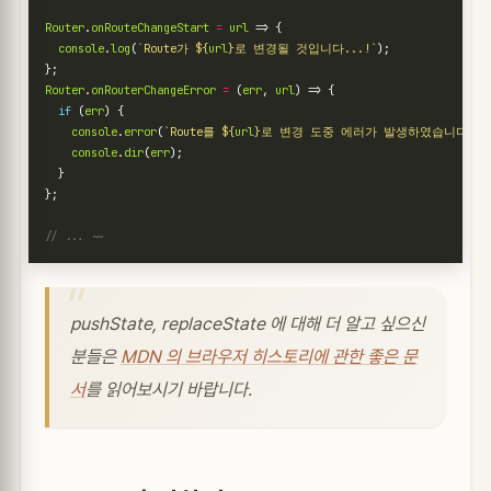
Router
.
onRouteChangeStart
=
url
=>
{
console
.
log
(
`Route가 
${
url
}
로 변경될 것입니다...!`
);
};
Router
.
onRouterChangeError
=
(
err
,
url
)
=>
{
if
(
err
)
{
console
.
error
(
`Route를 
${
url
}
로 변경 도중 에러가 발생하였습니다...
console
.
dir
(
err
);
}
};
pushState, replaceState 에 대해 더 알고 싶으신
분들은
MDN 의 브라우저 히스토리에 관한 좋은 문
서
를 읽어보시기 바랍니다.