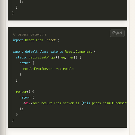
);
}
}
복사
import
React
from
'react'
;
export
default
class
extends
React
.
Component
{
static
getInitialProps
({
req
,
res
})
{
return
{
resultFromServer
:
res
.
result
}
}
render
()
{
return
(
<
div
>
Your
result
from
server
is
{
this
.
props
.
resultFromServer
[
);
}
}