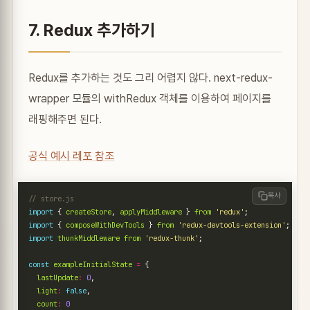
7. Redux 추가하기
Redux를 추가하는 것도 그리 어렵지 않다. next-redux-
wrapper 모듈의 withRedux 객체를 이용하여 페이지를
래핑해주면 된다.
공식 예시 레포 참조
복사
import
{
createStore
,
applyMiddleware
}
from
'redux'
;
import
{
composeWithDevTools
}
from
'redux-devtools-extension'
;
import
thunkMiddleware
from
'redux-thunk'
;
const
exampleInitialState
=
{
lastUpdate
:
0
,
light
:
false
,
count
:
0