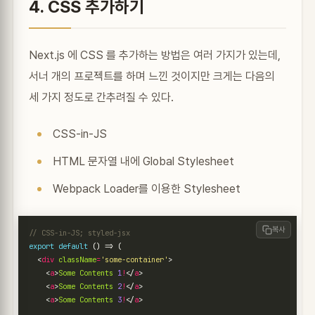
4. CSS 추가하기
Next.js 에 CSS 를 추가하는 방법은 여러 가지가 있는데,
서너 개의 프로젝트를 하며 느낀 것이지만 크게는 다음의
세 가지 정도로 간추려질 수 있다.
CSS-in-JS
HTML 문자열 내에 Global Stylesheet
Webpack Loader를 이용한 Stylesheet
복사
export
default
()
=>
(
<
div
className
=
'some-container'
>
<
a
>
Some
Contents
1
!
</
a
>
<
a
>
Some
Contents
2
!
</
a
>
<
a
>
Some
Contents
3
!
</
a
>