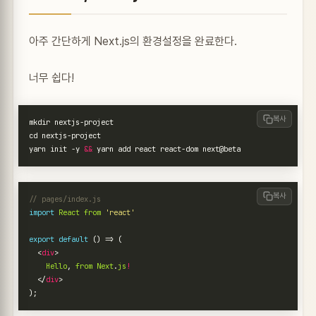
아주 간단하게 Next.js의 환경설정을 완료한다.
너무 쉽다!
복사
cd
yarn init -y 
&&
복사
import
React
from
'react'
export
default
()
=>
(
<
div
>
Hello
,
from
Next
.
js
!
</
div
>
);