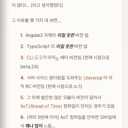
지 않다!… (라고 생각했었다)
그 이유를 몇 가지 대 보면…
Angular2 자체의
미칠 듯한
버전 업
TypeScript 의
미칠 듯한
버전 업
CLI 도구
가 아직
베타 버전임 (현재 시점으로
도
beta.24)
서버 사이드 렌더링을 도와주는
Universal
이 아
직 RC 버전임 (현재 시점으로 rc.1)
그 외에 쓸만한 많은 모듈이 버전이 달라서
AoT(Ahead of Time)
컴파일이 안되는 경우가 있음
(위의 5번에 이어) AoT 컴파일을 안하면 모바일에
서
꽤나 많이
느림…